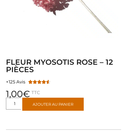
FLEUR MYOSOTIS ROSE – 12
PIÈCES
+125 Avis





1,00
€
TTC
AJOUTER AU PANIER