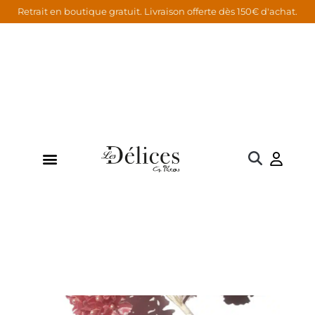
Retrait en boutique gratuit. Livraison offerte dès 150€ d'achat.
Accueil
Emballages Dragées
Accessoires
/
/
/ Fleur
Myosotis rose – 12 pièces